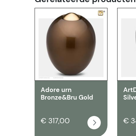
Adore urn
Art
Bronze&Bru Gold
Silv
€ 317,00
€ 3