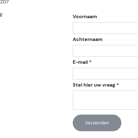
4207
g
Voornaam
Achternaam
E-mail *
Stel hier uw vraag *