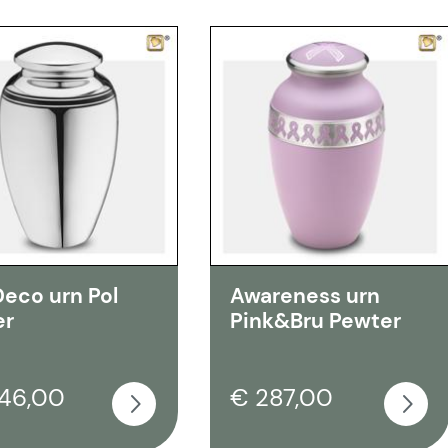
Deco urn Pol
Awareness urn
er
Pink&Bru Pewter
46,00
€ 287,00