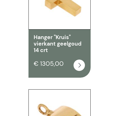
Hanger "Kruis"
vierkant geelgoud
14 crt
€ 1305,00