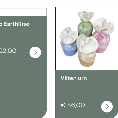
p EarthRise
22,00
Vilten urn
€ 86,00