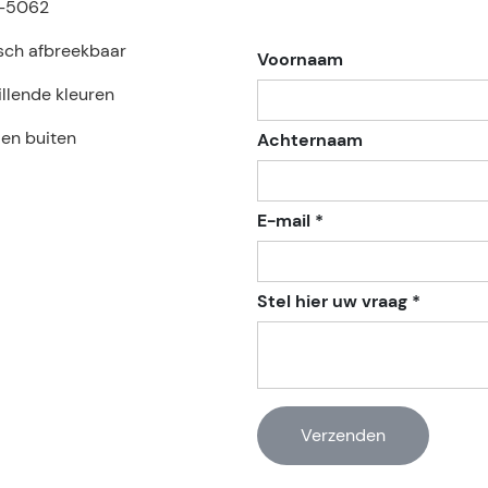
-5062
isch afbreekbaar
Voornaam
llende kleuren
 en buiten
Achternaam
E-mail *
Stel hier uw vraag *