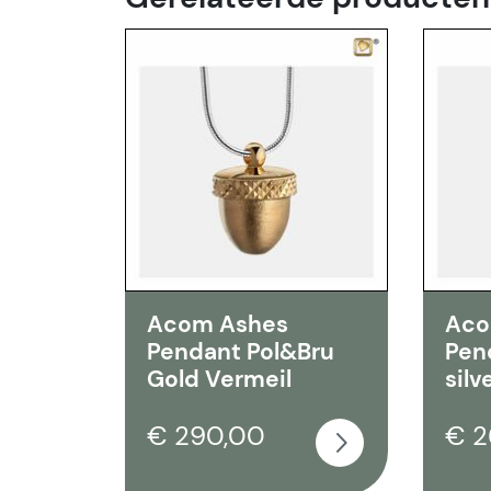
Acom Ashes
Aco
Pendant Pol&Bru
Pen
Gold Vermeil
silv
€ 290,00
€ 2