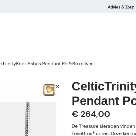
Advies & Zorg
icTrinityKnot Ashes Pendant Pol&Bru silver
CelticTrin
Pendant Po
€ 264,00
De Treasure sieraden vinden h
LoveUrns® urnen. Deze kenm