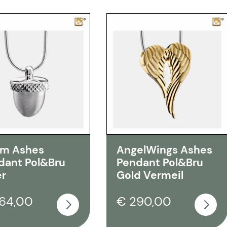
m Ashes
AngelWings Ashes
dant Pol&Bru
Pendant Pol&Bru
er
Gold Vermeil
64,00
€ 290,00