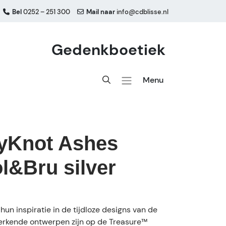
Bel
0252 – 251 300
Mail naar
info@cdblisse.nl
Gedenkboetiek
Menu
ityKnot Ashes
l&Bru silver
un inspiratie in de tijdloze designs van de
erkende ontwerpen zijn op de Treasure™